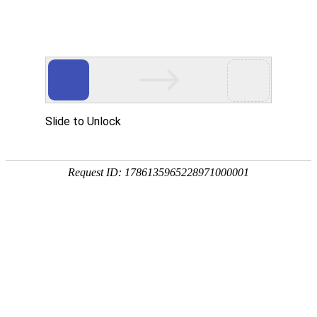
网站首页
关于我们
关于我们
荣誉资质
新闻中心
公司新闻
行业咨讯
技术资讯
产品中心
仓储货架
穿梭式货架
横梁式货架
阁楼式货架
流利式货架
悬臂货架
超市货架
贯通式货架
智能密集柜
文件柜